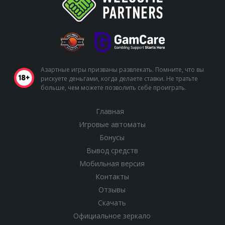
Азартные игры призваны развлекать. Помните, что вы
рискуете деньгами, когда делаете ставки. Не тратьте
больше, чем можете позволить себе проиграть.
Главная
Игровые автоматы
Бонусы
Вывод средств
Мобильная версия
Контакты
Отзывы
Скачать
Официальное зеркало