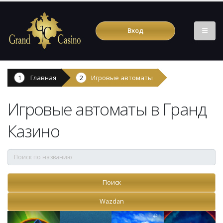
Вход
Главная
Игровые автоматы
Игровые автоматы в Гранд
Казино
Wazdan