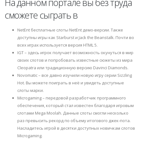
На данном портале вы без труда
сможете сыграть в
NetEnt бесплатные слоты NetEnt демо-версии. Также
доступны игры как Starburst и Jack the Beanstalk. Почти во
всех играх используется версия HTML 5.
IGT – здесь игрок получает возможность окунуться в мир
своих слотов и попробовать известные сюжеты из мира
Cleopatra или традиционную версию Davinci Diamonds.
Novomatic – все давно изучили новую игру серии Sizzling
Hot. Вы можете поиграть в неё и увидеть доступные
слоты марки.
Microgaming – передовой разработчик программного
обеспечения, который стал известен благодаря игровым
слотами Mega Moolah. Данные слоты смогли несколько
раз превысить рекорд по объему итогового джек-пота.
Насладитесь игрой в десятки доступных новичкам слотов
Microgaming.