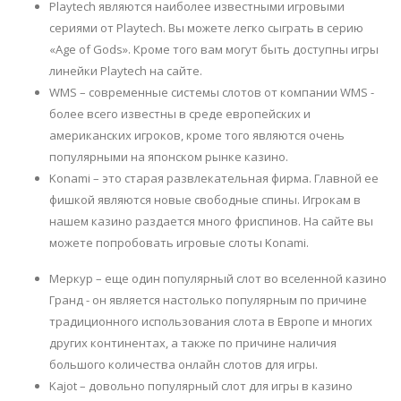
Playtech являются наиболее известными игровыми
сериями от Playtech. Вы можете легко сыграть в серию
«Age of Gods». Кроме того вам могут быть доступны игры
линейки Playtech на сайте.
WMS – современные системы слотов от компании WMS -
более всего известны в среде европейских и
американских игроков, кроме того являются очень
популярными на японском рынке казино.
Konami – это старая развлекательная фирма. Главной ее
фишкой являются новые свободные спины. Игрокам в
нашем казино раздается много фриспинов. На сайте вы
можете попробовать игровые слоты Konami.
Меркур – еще один популярный слот во вселенной казино
Гранд - он является настолько популярным по причине
традиционного использования слота в Европе и многих
других континентах, а также по причине наличия
большого количества онлайн слотов для игры.
Kajot – довольно популярный слот для игры в казино