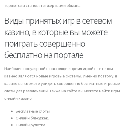
теряются и становятся жертвами обмана.
Виды принятых игр в сетевом
казино, в которые вы можете
поиграть совершенно
бесплатно на портале
Наиболее популярной в настоящее время игрой в сетевом
казино являются новые игровые системы. Именно поэтому, в
казино вы сможете увидеть совершенно бесплатные игровые
слоты для развлечений. Также на сайте вы можете найти игры
онлайн казино:
Бесплатные слоты.
Онлайн блэкджек.
Онлайн рулетка.