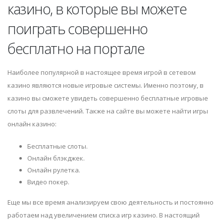
казино, в которые вы можете
поиграть совершенно
бесплатно на портале
Наиболее популярной в настоящее время игрой в сетевом
казино являются новые игровые системы. Именно поэтому, в
казино вы сможете увидеть совершенно бесплатные игровые
слоты для развлечений. Также на сайте вы можете найти игры
онлайн казино:
Бесплатные слоты.
Онлайн блэкджек.
Онлайн рулетка.
Видео покер.
Еще мы все время анализируем свою деятельность и постоянно
работаем над увеличением списка игр казино. В настоящий