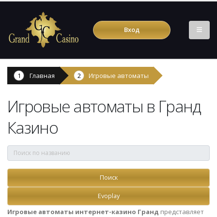
Вход
Главная
Игровые автоматы
Игровые автоматы в Гранд
Казино
Evoplay
Игровые автоматы интернет-казино Гранд
представляет