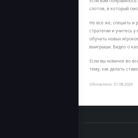
Если вам понравилось 
слотов, в который смо
Но все же, спешить и 
стратегии и учитесь у
обучать новых игроко
выигрыши. Видео о каз
Если вы новичок во в
тему, как делать ста
Обновлено:
01.08.2026