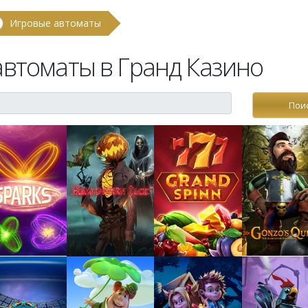
Игровые автоматы
втоматы в Гранд Казино