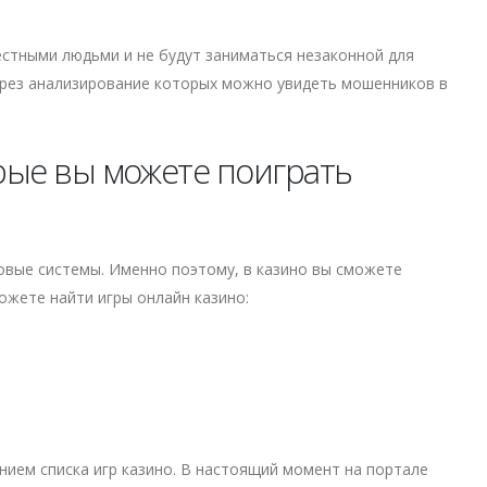
естными людьми и не будут заниматься незаконной для
ерез анализирование которых можно увидеть мошенников в
орые вы можете поиграть
овые системы. Именно поэтому, в казино вы сможете
ожете найти игры онлайн казино:
нием списка игр казино. В настоящий момент на портале