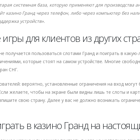
тарая системная база, которую применяют для производства а
айт казино Гранд через телефон, либо через компьютер без нал
ддержка устройств».
игры для клиентов из других стр
 не получается пользоваться слотами Гранд и поиграть в какую-
ичениями, которые стоят на самом устройстве. Многие свободн
тран СНГ.
вателей: вероятно, установленные ограничения на вход могут б
сли желаете, чтобы на экране были видны лишь те слоты и кар
впишите свою страну. Далее у вас не должно возникать огранич
грать в казино Гранд на настоящ