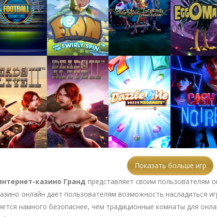
Показать больше игр
интернет-казино Гранд
представляет своим пользователям о
 Казино онлайн дает пользователям возможность насладиться иг
вляется намного безопаснее, чем традиционные комнаты для онлай