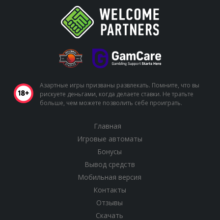
Азартные игры призваны развлекать. Помните, что вы
рискуете деньгами, когда делаете ставки. Не тратьте
больше, чем можете позволить себе проиграть.
Главная
Игровые автоматы
Бонусы
Вывод средств
Мобильная версия
Контакты
Отзывы
Скачать