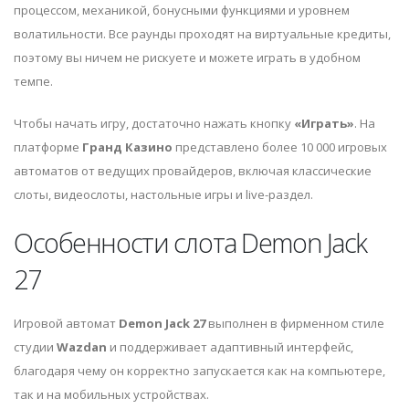
процессом, механикой, бонусными функциями и уровнем
волатильности. Все раунды проходят на виртуальные кредиты,
поэтому вы ничем не рискуете и можете играть в удобном
темпе.
Чтобы начать игру, достаточно нажать кнопку
«Играть»
. На
платформе
Гранд Казино
представлено более 10 000 игровых
автоматов от ведущих провайдеров, включая классические
слоты, видеослоты, настольные игры и live-раздел.
Особенности слота Demon Jack
27
Игровой автомат
Demon Jack 27
выполнен в фирменном стиле
студии
Wazdan
и поддерживает адаптивный интерфейс,
благодаря чему он корректно запускается как на компьютере,
так и на мобильных устройствах.