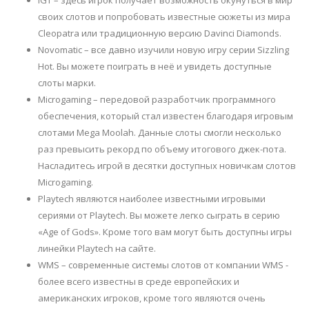
своих слотов и попробовать известные сюжеты из мира
Cleopatra или традиционную версию Davinci Diamonds.
Novomatic – все давно изучили новую игру серии Sizzling
Hot. Вы можете поиграть в неё и увидеть доступные
слоты марки.
Microgaming – передовой разработчик программного
обеспечения, который стал известен благодаря игровым
слотами Mega Moolah. Данные слоты смогли несколько
раз превысить рекорд по объему итогового джек-пота.
Насладитесь игрой в десятки доступных новичкам слотов
Microgaming.
Playtech являются наиболее известными игровыми
сериями от Playtech. Вы можете легко сыграть в серию
«Age of Gods». Кроме того вам могут быть доступны игры
линейки Playtech на сайте.
WMS – современные системы слотов от компании WMS -
более всего известны в среде европейских и
американских игроков, кроме того являются очень