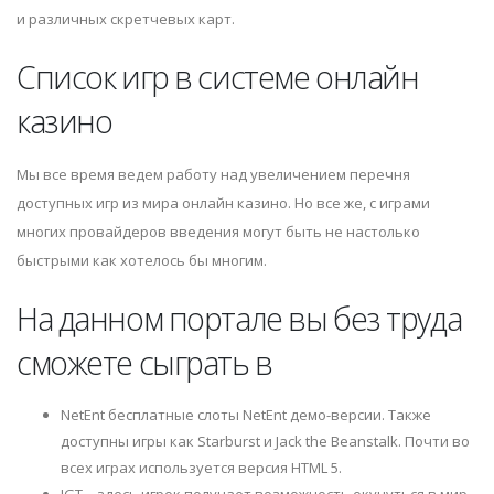
и различных скретчевых карт.
Список игр в системе онлайн
казино
Мы все время ведем работу над увеличением перечня
доступных игр из мира онлайн казино. Но все же, с играми
многих провайдеров введения могут быть не настолько
быстрыми как хотелось бы многим.
На данном портале вы без труда
сможете сыграть в
NetEnt бесплатные слоты NetEnt демо-версии. Также
доступны игры как Starburst и Jack the Beanstalk. Почти во
всех играх используется версия HTML 5.
IGT – здесь игрок получает возможность окунуться в мир