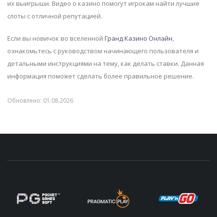
их выигрыши. Видео о казино помогут игрокам найти лучшие
слоты с отличной репутацией.
Если вы новичок во вселенной
Гранд Казино Онлайн
,
ознакомьтесь с руководством начинающего пользователя и
детальными инструкциями на тему, как делать ставки. Данная
информация поможет сделать более правильное решение.
Обновлено:
01.08.2026