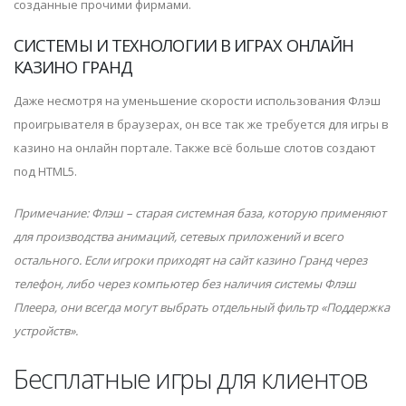
созданные прочими фирмами.
СИСТЕМЫ И ТЕХНОЛОГИИ В ИГРАХ ОНЛАЙН
КАЗИНО ГРАНД
Даже несмотря на уменьшение скорости использования Флэш
проигрывателя в браузерах, он все так же требуется для игры в
казино на онлайн портале. Также всё больше слотов создают
под HTML5.
Примечание: Флэш – старая системная база, которую применяют
для производства анимаций, сетевых приложений и всего
остального.
Если игроки приходят на сайт казино Гранд через
телефон, либо через компьютер без наличия системы Флэш
Плеера, они всегда могут выбрать отдельный фильтр «Поддержка
устройств».
Бесплатные игры для клиентов