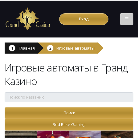
Вход
Главная
Игровые автоматы
Игровые автоматы в Гранд
Казино
Red Rake Gaming