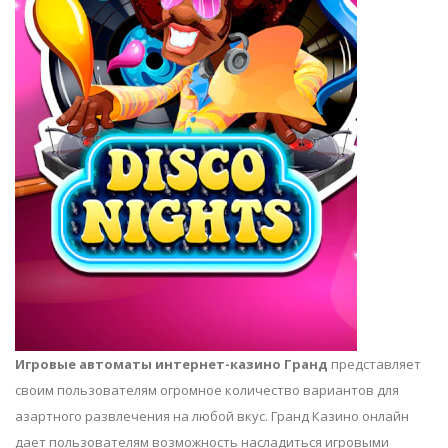
Игровые автоматы интернет-казино Гранд
представляет
своим пользователям огромное количество вариантов для
азартного развлечения на любой вкус. Гранд Казино онлайн
дает пользователям возможность насладиться игровыми