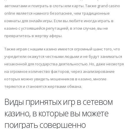
автоматами и поиграть в слоты или карты. Также grand casino
online является намного безопаснее, чем традиционные
комнаты для онлайн игры. Если вы любите иногда играть в
казино с устоявшейся репутацией, в этом случае, вы не
превратитесь в жертву аферы.
Также играя с нашим казино имеется огромный шанс того, что
учредители окажутся честными людьми и не будут заниматься
незаконной для государства деятельностью. Но, даже несмотря
на огромное количество факторов, через анализирование
которых можно увидеть мошенников в казино, многие
теряются и становятся жертвами обмана.
Виды принятых игр в сетевом
казино, в которые вы можете
поиграть совершенно