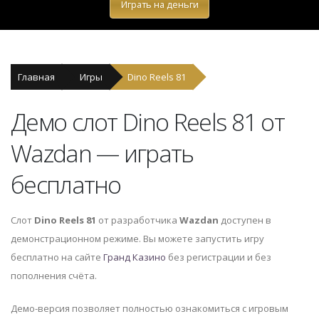
Играть на деньги
Главная
Игры
Dino Reels 81
Демо слот Dino Reels 81 от
Wazdan — играть
бесплатно
Слот
Dino Reels 81
от разработчика
Wazdan
доступен в
демонстрационном режиме. Вы можете запустить игру
бесплатно на сайте
Гранд Казино
без регистрации и без
пополнения счёта.
Демо-версия позволяет полностью ознакомиться с игровым