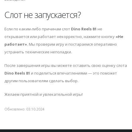
Слот не запускается?
Если по каким-либо причинам слот
Dino Reels 81
не
открывается или работает некорректно, нажмите кнопку
«Не
работает»
. Мы проверим игру и постараемся оперативно
устранить технические неполадки.
После завершения игры вы можете оставить свою оценку слота
Dino Reels 81
и поделиться впечатлениями — это поможет
другим пользователям сделать выбор.
Желаем приятной и увлекательной игры!
Обновлено:
03.10.2024