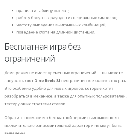
правила и таблицу выплат;
работу бонусных раундов и специальных символов;
частоту выпадения выигрышных комбинаций;
поведение слота на длинной дистанции.
Бесплатная игра без
ограничений
Демо-режим не имеет временных ограничений — вы можете
запускать слот
Dino Reels 81
неограниченное количество раз.
Это особенно удобно для новых игроков, которые хотят
разобраться в механике, а также для опытных пользователей,
тестирующих стратегии ставок.
Обратите внимание: в бесплатной версии выигрыши носят
исключительно ознакомительный характер и не могут быть
выведены.