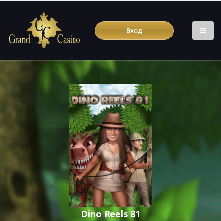
Вход
Dino Reels 81