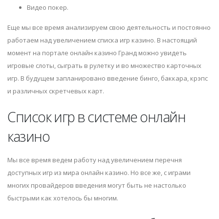
Видео покер.
Еще мы все время анализируем свою деятельность и постоянно
работаем над увеличением списка игр казино. В настоящий
момент на портале онлайн казино Гранд можно увидеть
игровые слоты, сыграть в рулетку и во множество карточных
игр. В будущем запланировано введение бинго, баккара, крэпс
и различных скретчевых карт.
Список игр в системе онлайн
казино
Мы все время ведем работу над увеличением перечня
доступных игр из мира онлайн казино. Но все же, с играми
многих провайдеров введения могут быть не настолько
быстрыми как хотелось бы многим.