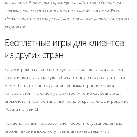
остального.
Если игроки приходят на сайт казино Гранд через
телефон, либо через компьютер без наличия системы Флэш
Плеера, они всегда могут выбрать отдельный фильтр «Поддержка
устройств».
Бесплатные игры для клиентов
из других стран
Если у игроков казино не получается пользоваться слотами
Гранд и поиграть в какую-либо карточную игру на сайте, это
может быть связано с установленными ограничениями,
которые стоят на самом устройстве. Многие свободные для
игры слоты и прочие типы игр Гранд открыты лишь игрокам из
России и стран СНГ.
Примечание для пользователей: вероятно, установленные
ограничения на вход могут быть связаны с тем, что у