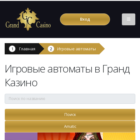
Вход
Главная
Игровые автоматы
Игровые автоматы в Гранд
Казино
Amatic