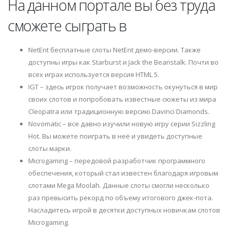
На данном портале вы без труда
сможете сыграть в
NetEnt бесплатные слоты NetEnt демо-версии. Также
доступны игры как Starburst и Jack the Beanstalk. Почти во
всех играх используется версия HTML 5.
IGT – здесь игрок получает возможность окунуться в мир
своих слотов и попробовать известные сюжеты из мира
Cleopatra или традиционную версию Davinci Diamonds.
Novomatic – все давно изучили новую игру серии Sizzling
Hot. Вы можете поиграть в неё и увидеть доступные
слоты марки.
Microgaming – передовой разработчик программного
обеспечения, который стал известен благодаря игровым
слотами Mega Moolah. Данные слоты смогли несколько
раз превысить рекорд по объему итогового джек-пота.
Насладитесь игрой в десятки доступных новичкам слотов
Microgaming.