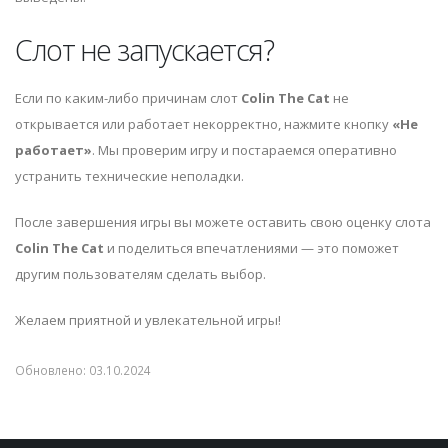
Слот не запускается?
Если по каким-либо причинам слот
Colin The Cat
не
открывается или работает некорректно, нажмите кнопку
«Не
работает»
. Мы проверим игру и постараемся оперативно
устранить технические неполадки.
После завершения игры вы можете оставить свою оценку слота
Colin The Cat
и поделиться впечатлениями — это поможет
другим пользователям сделать выбор.
Желаем приятной и увлекательной игры!
Обновлено:
03.10.2024