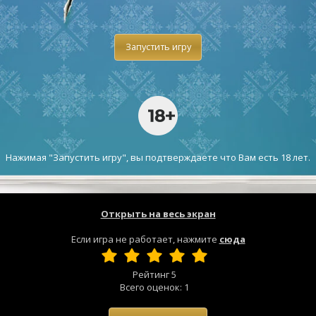
Запустить игру
Нажимая "Запустить игру", вы подтверждаете что Вам есть 18 лет.
Открыть на весь экран
Если игра не работает, нажмите
сюда
Рейтинг
5
Всего оценок:
1