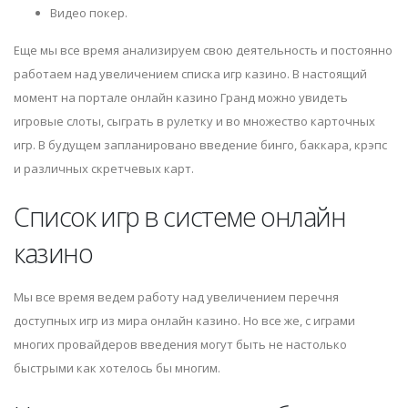
Видео покер.
Еще мы все время анализируем свою деятельность и постоянно
работаем над увеличением списка игр казино. В настоящий
момент на портале онлайн казино Гранд можно увидеть
игровые слоты, сыграть в рулетку и во множество карточных
игр. В будущем запланировано введение бинго, баккара, крэпс
и различных скретчевых карт.
Список игр в системе онлайн
казино
Мы все время ведем работу над увеличением перечня
доступных игр из мира онлайн казино. Но все же, с играми
многих провайдеров введения могут быть не настолько
быстрыми как хотелось бы многим.