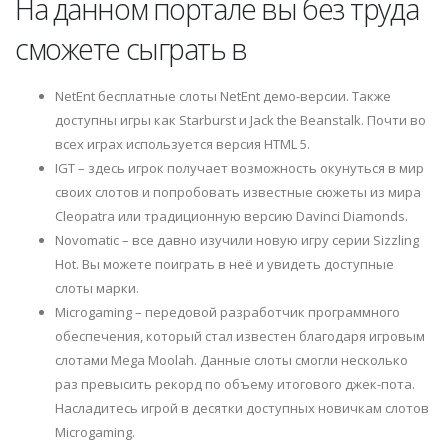
На данном портале вы без труда
сможете сыграть в
NetEnt бесплатные слоты NetEnt демо-версии. Также
доступны игры как Starburst и Jack the Beanstalk. Почти во
всех играх используется версия HTML 5.
IGT – здесь игрок получает возможность окунуться в мир
своих слотов и попробовать известные сюжеты из мира
Cleopatra или традиционную версию Davinci Diamonds.
Novomatic – все давно изучили новую игру серии Sizzling
Hot. Вы можете поиграть в неё и увидеть доступные
слоты марки.
Microgaming – передовой разработчик программного
обеспечения, который стал известен благодаря игровым
слотами Mega Moolah. Данные слоты смогли несколько
раз превысить рекорд по объему итогового джек-пота.
Насладитесь игрой в десятки доступных новичкам слотов
Microgaming.