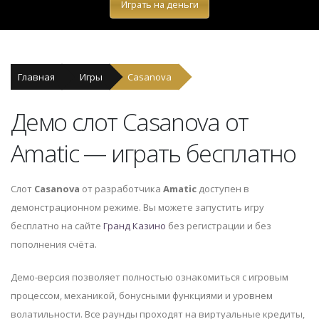
Играть на деньги
Главная
Игры
Casanova
Демо слот Casanova от
Amatic — играть бесплатно
Слот
Casanova
от разработчика
Amatic
доступен в
демонстрационном режиме. Вы можете запустить игру
бесплатно на сайте
Гранд Казино
без регистрации и без
пополнения счёта.
Демо-версия позволяет полностью ознакомиться с игровым
процессом, механикой, бонусными функциями и уровнем
волатильности. Все раунды проходят на виртуальные кредиты,