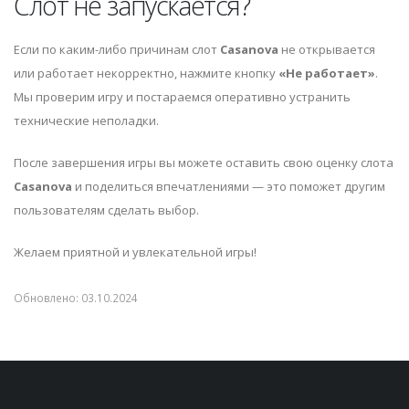
Слот не запускается?
Если по каким-либо причинам слот
Casanova
не открывается
или работает некорректно, нажмите кнопку
«Не работает»
.
Мы проверим игру и постараемся оперативно устранить
технические неполадки.
После завершения игры вы можете оставить свою оценку слота
Casanova
и поделиться впечатлениями — это поможет другим
пользователям сделать выбор.
Желаем приятной и увлекательной игры!
Обновлено:
03.10.2024