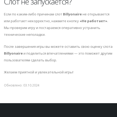
Слот не запускается?
Если по каким-либо причинам слот
Billyonaire
не открывается
или работает некорректно, нажмите кнопку
«Не работает»
.
Мы проверим игру и постараемся оперативно устранить
технические неполадки.
После завершения игры вы можете оставить свою оценку слота
Billyonaire
и поделиться впечатлениями — это поможет другим
пользователям сделать выбор.
Желаем приятной и увлекательной игры!
Обновлено:
03.10.2024