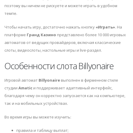
поэтому вы ничем не рискуете и можете играть в удобном
темпе.
Чтобы начать игру, достаточно нажать кнопку
«Играть»
. На
платформе
Гранд Казино
представлено более 10 000 игровых
автоматов от ведущих провайдеров, включая классические
слоты, видеослоты, настольные игры и live-раздел.
Особенности слота Billyonaire
Игровой автомат
Billyonaire
выполнен в фирменном стиле
студии
Amatic
и поддерживает адаптивный интерфейс,
благодаря чему он корректно запускается как на компьютере,
так и на мобильных устройствах.
Во время игры вы можете изучить:
правила и таблицу выплат;