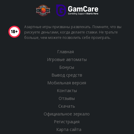
Азартные игры призваны развлекать. Помните, что вы
рискуете деньгами, когда делаете ставки. Не тратьте
больше, чем можете позволить себе проиграть.
Главная
Игровые автоматы
Бонусы
Вывод средств
Мобильная версия
Контакты
Отзывы
Скачать
Официальное зеркало
Регистрация
Карта сайта