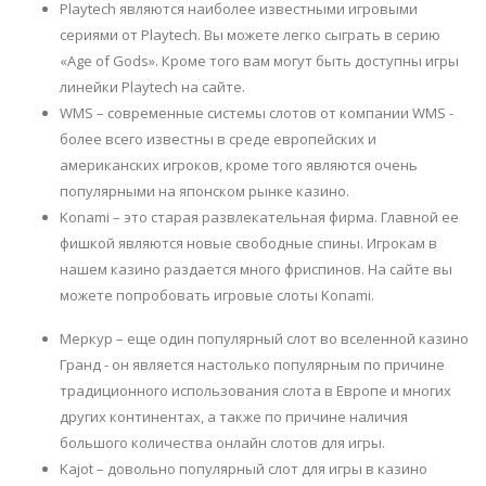
Playtech являются наиболее известными игровыми
сериями от Playtech. Вы можете легко сыграть в серию
«Age of Gods». Кроме того вам могут быть доступны игры
линейки Playtech на сайте.
WMS – современные системы слотов от компании WMS -
более всего известны в среде европейских и
американских игроков, кроме того являются очень
популярными на японском рынке казино.
Konami – это старая развлекательная фирма. Главной ее
фишкой являются новые свободные спины. Игрокам в
нашем казино раздается много фриспинов. На сайте вы
можете попробовать игровые слоты Konami.
Меркур – еще один популярный слот во вселенной казино
Гранд - он является настолько популярным по причине
традиционного использования слота в Европе и многих
других континентах, а также по причине наличия
большого количества онлайн слотов для игры.
Kajot – довольно популярный слот для игры в казино