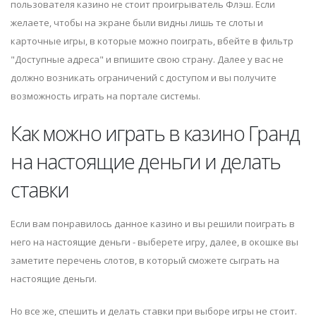
пользователя казино не стоит проигрыватель Флэш. Если
желаете, чтобы на экране были видны лишь те слоты и
карточные игры, в которые можно поиграть, вбейте в фильтр
"Доступные адреса" и впишите свою страну. Далее у вас не
должно возникать ограничений с доступом и вы получите
возможность играть на портале системы.
Как можно играть в казино Гранд
на настоящие деньги и делать
ставки
Если вам понравилось данное казино и вы решили поиграть в
него на настоящие деньги - выберете игру, далее, в окошке вы
заметите перечень слотов, в который сможете сыграть на
настоящие деньги.
Но все же, спешить и делать ставки при выборе игры не стоит.