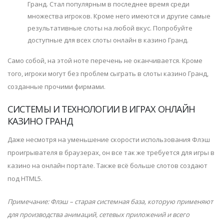
Гранд. Стал популярным в последнее время среди
множества игроков. Кроме него имеются и другие самые
результативные слоты на любой вкус. Попробуйте
доступные для всех слоты онлайн в казино Гранд.
Само собой, на этой ноте перечень не оканчивается. Кроме
того, игроки могут без проблем сыграть в слоты казино Гранд,
созданные прочими фирмами.
СИСТЕМЫ И ТЕХНОЛОГИИ В ИГРАХ ОНЛАЙН
КАЗИНО ГРАНД
Даже несмотря на уменьшение скорости использования Флэш
проигрывателя в браузерах, он все так же требуется для игры в
казино на онлайн портале. Также всё больше слотов создают
под HTML5.
Примечание: Флэш – старая системная база, которую применяют
для производства анимаций, сетевых приложений и всего