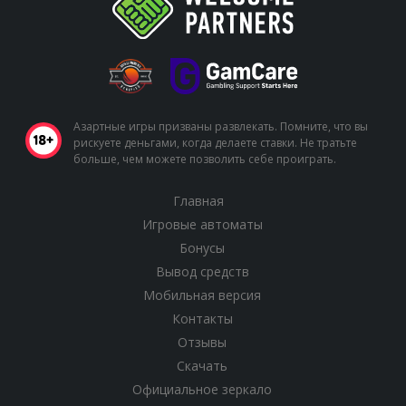
Азартные игры призваны развлекать. Помните, что вы
рискуете деньгами, когда делаете ставки. Не тратьте
больше, чем можете позволить себе проиграть.
Главная
Игровые автоматы
Бонусы
Вывод средств
Мобильная версия
Контакты
Отзывы
Скачать
Официальное зеркало