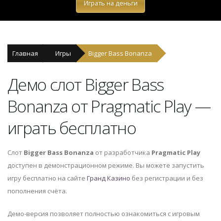
Играть на деньги
Главная
Игры
Bigger Bass Bonanza
Демо слот Bigger Bass
Bonanza от Pragmatic Play —
играть бесплатно
Слот
Bigger Bass Bonanza
от разработчика
Pragmatic Play
доступен в демонстрационном режиме. Вы можете запустить
игру бесплатно на сайте
Гранд Казино
без регистрации и без
пополнения счёта.
Демо-версия позволяет полностью ознакомиться с игровым