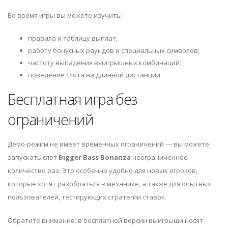
Во время игры вы можете изучить:
правила и таблицу выплат;
работу бонусных раундов и специальных символов;
частоту выпадения выигрышных комбинаций;
поведение слота на длинной дистанции.
Бесплатная игра без
ограничений
Демо-режим не имеет временных ограничений — вы можете
запускать слот
Bigger Bass Bonanza
неограниченное
количество раз. Это особенно удобно для новых игроков,
которые хотят разобраться в механике, а также для опытных
пользователей, тестирующих стратегии ставок.
Обратите внимание: в бесплатной версии выигрыши носят