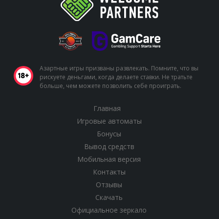
Азартные игры призваны развлекать. Помните, что вы
рискуете деньгами, когда делаете ставки. Не тратьте
больше, чем можете позволить себе проиграть.
Главная
Игровые автоматы
Бонусы
Вывод средств
Мобильная версия
Контакты
Отзывы
Скачать
Официальное зеркало