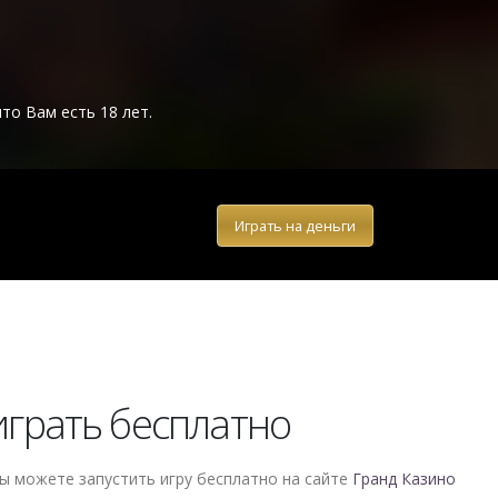
то Вам есть 18 лет.
Играть на деньги
 играть бесплатно
ы можете запустить игру бесплатно на сайте
Гранд Казино