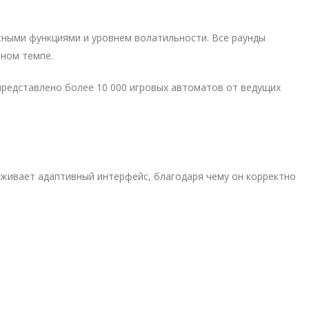
сными функциями и уровнем волатильности. Все раунды
бном темпе.
редставлено более 10 000 игровых автоматов от ведущих
живает адаптивный интерфейс, благодаря чему он корректно