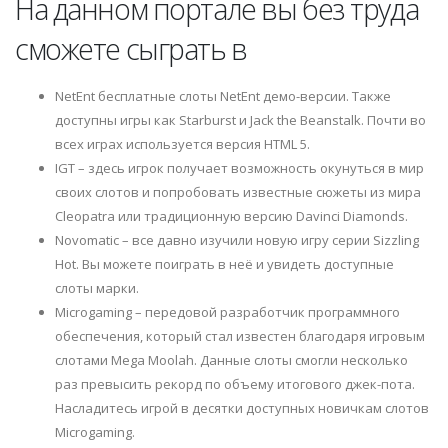
На данном портале вы без труда
сможете сыграть в
NetEnt бесплатные слоты NetEnt демо-версии. Также
доступны игры как Starburst и Jack the Beanstalk. Почти во
всех играх используется версия HTML 5.
IGT – здесь игрок получает возможность окунуться в мир
своих слотов и попробовать известные сюжеты из мира
Cleopatra или традиционную версию Davinci Diamonds.
Novomatic – все давно изучили новую игру серии Sizzling
Hot. Вы можете поиграть в неё и увидеть доступные
слоты марки.
Microgaming – передовой разработчик программного
обеспечения, который стал известен благодаря игровым
слотами Mega Moolah. Данные слоты смогли несколько
раз превысить рекорд по объему итогового джек-пота.
Насладитесь игрой в десятки доступных новичкам слотов
Microgaming.