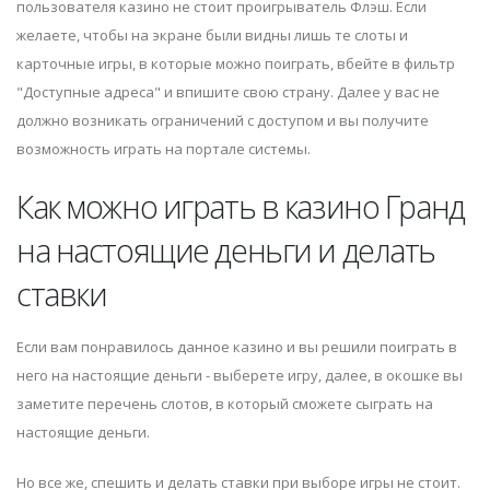
пользователя казино не стоит проигрыватель Флэш. Если
желаете, чтобы на экране были видны лишь те слоты и
карточные игры, в которые можно поиграть, вбейте в фильтр
"Доступные адреса" и впишите свою страну. Далее у вас не
должно возникать ограничений с доступом и вы получите
возможность играть на портале системы.
Как можно играть в казино Гранд
на настоящие деньги и делать
ставки
Если вам понравилось данное казино и вы решили поиграть в
него на настоящие деньги - выберете игру, далее, в окошке вы
заметите перечень слотов, в который сможете сыграть на
настоящие деньги.
Но все же, спешить и делать ставки при выборе игры не стоит.