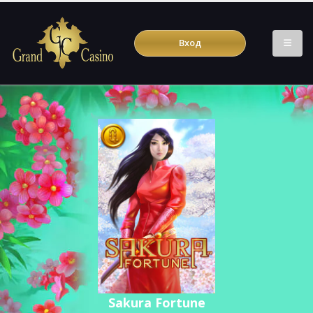
Вход
Sakura Fortune