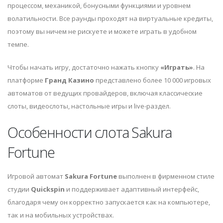
процессом, механикой, бонусными функциями и уровнем
волатильности. Все раунды проходят на виртуальные кредиты,
поэтому вы ничем не рискуете и можете играть в удобном
темпе.
Чтобы начать игру, достаточно нажать кнопку
«Играть»
. На
платформе
Гранд Казино
представлено более 10 000 игровых
автоматов от ведущих провайдеров, включая классические
слоты, видеослоты, настольные игры и live-раздел.
Особенности слота Sakura
Fortune
Игровой автомат
Sakura Fortune
выполнен в фирменном стиле
студии
Quickspin
и поддерживает адаптивный интерфейс,
благодаря чему он корректно запускается как на компьютере,
так и на мобильных устройствах.