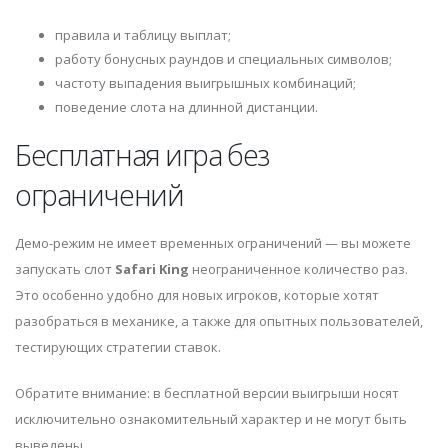
правила и таблицу выплат;
работу бонусных раундов и специальных символов;
частоту выпадения выигрышных комбинаций;
поведение слота на длинной дистанции.
Бесплатная игра без
ограничений
Демо-режим не имеет временных ограничений — вы можете
запускать слот
Safari King
неограниченное количество раз.
Это особенно удобно для новых игроков, которые хотят
разобраться в механике, а также для опытных пользователей,
тестирующих стратегии ставок.
Обратите внимание: в бесплатной версии выигрыши носят
исключительно ознакомительный характер и не могут быть
выведены.