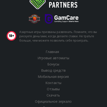
Азартные игры призваны развлекать. Помните, что вы
рискуете деньгами, когда делаете ставки. Не тратьте
больше, чем можете позволить себе проиграть.
Главная
Игровые автоматы
Бонусы
Вывод средств
Мобильная версия
Контакты
Отзывы
Скачать
Официальное зеркало