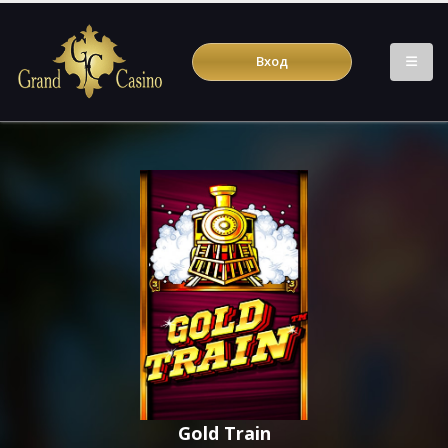
Вход
Gold Train