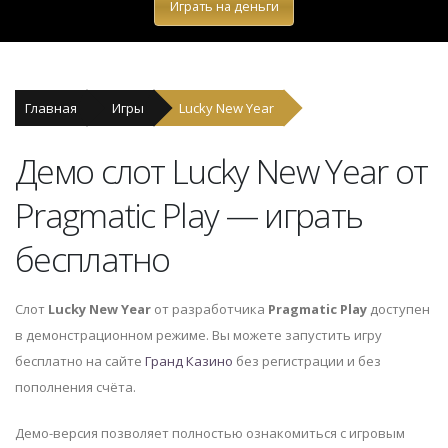
Играть на деньги
Главная
Игры
Lucky New Year
Демо слот Lucky New Year от
Pragmatic Play — играть
бесплатно
Слот
Lucky New Year
от разработчика
Pragmatic Play
доступен
в демонстрационном режиме. Вы можете запустить игру
бесплатно на сайте
Гранд Казино
без регистрации и без
пополнения счёта.
Демо-версия позволяет полностью ознакомиться с игровым