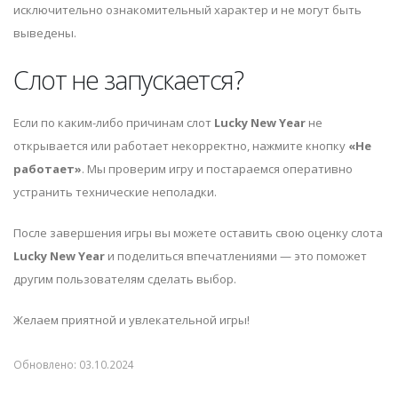
исключительно ознакомительный характер и не могут быть
выведены.
Слот не запускается?
Если по каким-либо причинам слот
Lucky New Year
не
открывается или работает некорректно, нажмите кнопку
«Не
работает»
. Мы проверим игру и постараемся оперативно
устранить технические неполадки.
После завершения игры вы можете оставить свою оценку слота
Lucky New Year
и поделиться впечатлениями — это поможет
другим пользователям сделать выбор.
Желаем приятной и увлекательной игры!
Обновлено:
03.10.2024