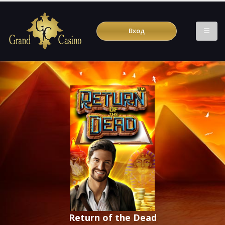
Вход
Return of the Dead