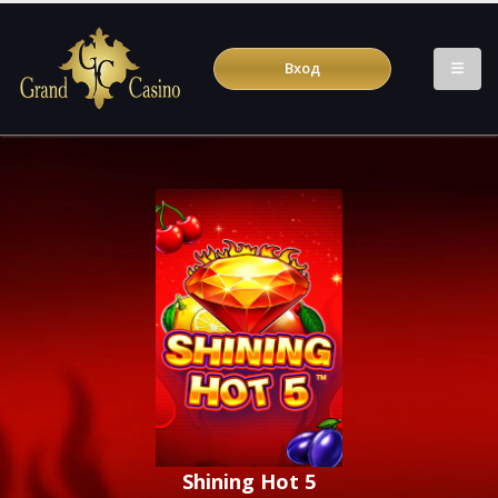
Вход
Shining Hot 5