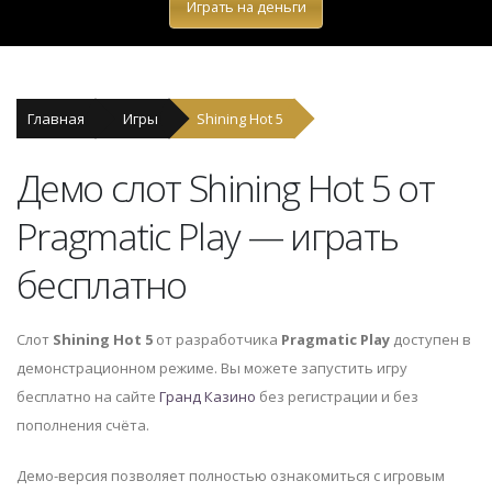
Играть на деньги
Главная
Игры
Shining Hot 5
Демо слот Shining Hot 5 от
Pragmatic Play — играть
бесплатно
Слот
Shining Hot 5
от разработчика
Pragmatic Play
доступен в
демонстрационном режиме. Вы можете запустить игру
бесплатно на сайте
Гранд Казино
без регистрации и без
пополнения счёта.
Демо-версия позволяет полностью ознакомиться с игровым