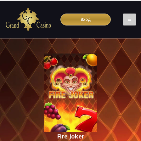
Вход
Fire Joker