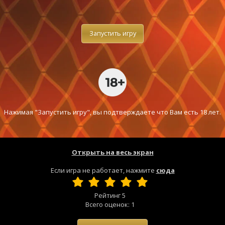
Запустить игру
Нажимая "Запустить игру", вы подтверждаете что Вам есть 18 лет.
Открыть на весь экран
Если игра не работает, нажмите
сюда
Рейтинг
5
Всего оценок:
1