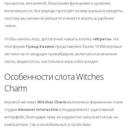
процессом, механикой, бонусными функциями и уровнем
волатильности. Все раунды проходят на виртуальные кредиты,
поэтому вы ничем не рискуете и можете играть в удобном
темпе.
Чтобы начать игру, достаточно нажать кнопку
«Играть»
. На
платформе
Гранд Казино
представлено более 10 000 игровых
автоматов от ведущих провайдеров, включая классические
слоты, видеослоты, настольные игры и live-раздел.
Особенности слота Witches
Charm
Игровой автомат
Witches Charm
выполнен в фирменном стиле
студии
Amusnet Interactive
и поддерживает адаптивный
интерфейс, благодаря чему он корректно запускается как на
компьютере, так и на мобильных устройствах.