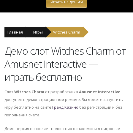
Играть на деньги
Главная
Игры
Witches Charm
Демо слот Witches Charm от
Amusnet Interactive —
играть бесплатно
Слот
Witches Charm
от разработчика
Amusnet Interactive
доступен в демонстрационном режиме. Вы можете запустить
игру бесплатно на сайте
Гранд Казино
без регистрации и без
пополнения счёта.
Демо-версия позволяет полностью ознакомиться с игровым