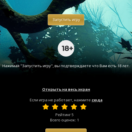
Запустить игру
Нажимая "Запустить игру", вы подтверждаете что Вам есть 18 лет.
Открыть на весь экран
Если игра не работает, нажмите
сюда
Рейтинг
5
Всего оценок:
1