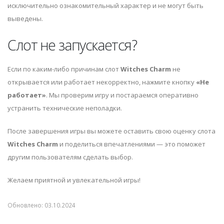
исключительно ознакомительный характер и не могут быть
выведены.
Слот не запускается?
Если по каким-либо причинам слот
Witches Charm
не
открывается или работает некорректно, нажмите кнопку
«Не
работает»
. Мы проверим игру и постараемся оперативно
устранить технические неполадки.
После завершения игры вы можете оставить свою оценку слота
Witches Charm
и поделиться впечатлениями — это поможет
другим пользователям сделать выбор.
Желаем приятной и увлекательной игры!
Обновлено:
03.10.2024