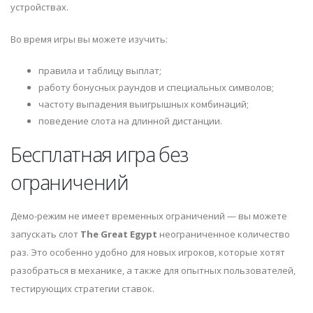
устройствах.
Во время игры вы можете изучить:
правила и таблицу выплат;
работу бонусных раундов и специальных символов;
частоту выпадения выигрышных комбинаций;
поведение слота на длинной дистанции.
Бесплатная игра без
ограничений
Демо-режим не имеет временных ограничений — вы можете
запускать слот
The Great Egypt
неограниченное количество
раз. Это особенно удобно для новых игроков, которые хотят
разобраться в механике, а также для опытных пользователей,
тестирующих стратегии ставок.