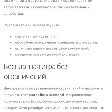
адаптивный интерфейс, благодаря чему он корректно
запускается как на компьютере, так и на мобильных
устройствах.
Во время игры вы можете изучить:
правила и таблицу выплат;
работу бонусных раундов и специальных символов;
частоту выпадения выигрышных комбинаций;
поведение слота на длинной дистанции.
Бесплатная игра без
ограничений
Демо-режим не имеет временных ограничений — вы можете
запускать слот
More Like A Diamond
неограниченное
количество раз. Это особенно удобно для новых игроков,
которые хотят разобраться в механике, а также для опытных