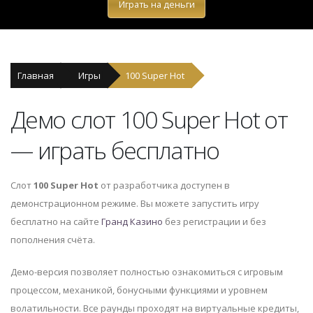
Играть на деньги
Главная
Игры
100 Super Hot
Демо слот 100 Super Hot от
— играть бесплатно
Слот
100 Super Hot
от разработчика
доступен в
демонстрационном режиме. Вы можете запустить игру
бесплатно на сайте
Гранд Казино
без регистрации и без
пополнения счёта.
Демо-версия позволяет полностью ознакомиться с игровым
процессом, механикой, бонусными функциями и уровнем
волатильности. Все раунды проходят на виртуальные кредиты,