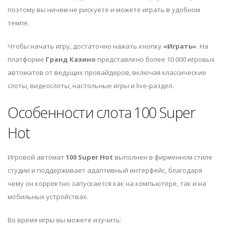
поэтому вы ничем не рискуете и можете играть в удобном
темпе.
Чтобы начать игру, достаточно нажать кнопку
«Играть»
. На
платформе
Гранд Казино
представлено более 10 000 игровых
автоматов от ведущих провайдеров, включая классические
слоты, видеослоты, настольные игры и live-раздел.
Особенности слота 100 Super
Hot
Игровой автомат
100 Super Hot
выполнен в фирменном стиле
студии
и поддерживает адаптивный интерфейс, благодаря
чему он корректно запускается как на компьютере, так и на
мобильных устройствах.
Во время игры вы можете изучить: