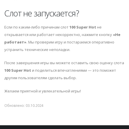
Слот не запускается?
Если по каким-либо причинам слот
100 Super Hot
не
открывается или работает некорректно, нажмите кнопку
«Не
работает»
. Мы проверим игру и постараемся оперативно
устранить технические неполадки.
После завершения игры вы можете оставить свою оценку слота
100 Super Hot
и поделиться впечатлениями — это поможет
другим пользователям сделать выбор.
Желаем приятной и увлекательной игры!
Обновлено:
03.10.2024