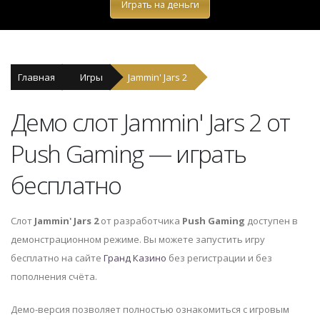
Играть на деньги
Главная
Игры
Jammin' Jars 2
Демо слот Jammin' Jars 2 от
Push Gaming — играть
бесплатно
Слот
Jammin' Jars 2
от разработчика
Push Gaming
доступен в
демонстрационном режиме. Вы можете запустить игру
бесплатно на сайте
Гранд Казино
без регистрации и без
пополнения счёта.
Демо-версия позволяет полностью ознакомиться с игровым