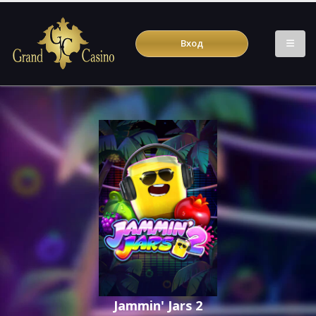
Вход
Jammin' Jars 2