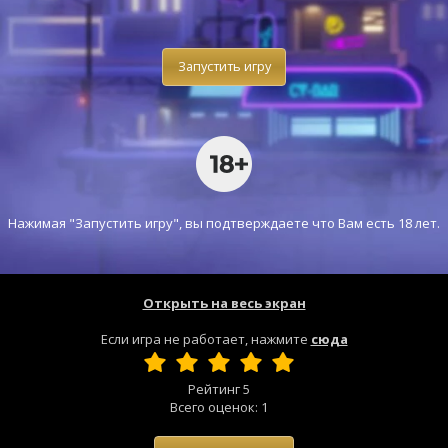
Запустить игру
Нажимая "Запустить игру", вы подтверждаете что Вам есть 18 лет.
Открыть на весь экран
Если игра не работает, нажмите
сюда
Рейтинг
5
Всего оценок:
1