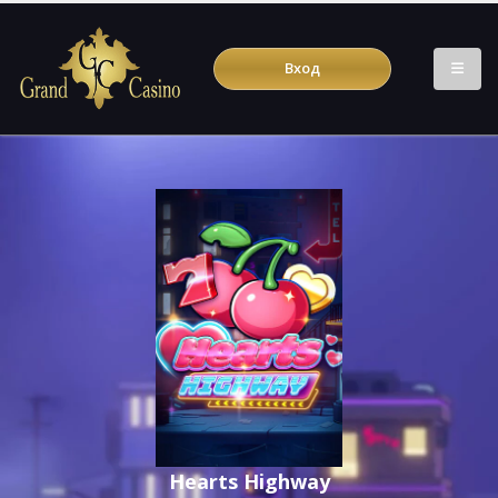
Вход
Hearts Highway