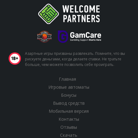
Азартные игры призваны развлекать. Помните, что вы
рискуете деньгами, когда делаете ставки. Не тратьте
больше, чем можете позволить себе проиграть.
Главная
Игровые автоматы
Бонусы
Вывод средств
Мобильная версия
Контакты
Отзывы
Скачать