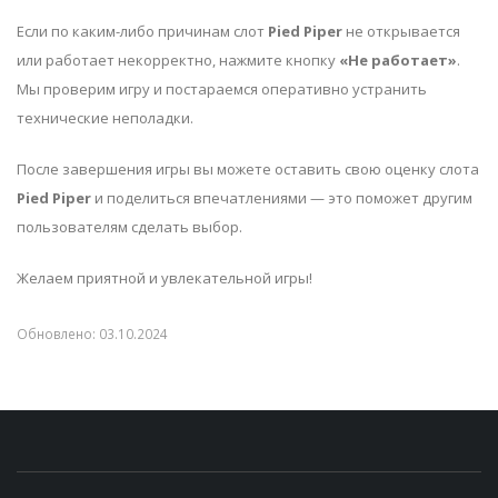
Если по каким-либо причинам слот
Pied Piper
не открывается
или работает некорректно, нажмите кнопку
«Не работает»
.
Мы проверим игру и постараемся оперативно устранить
технические неполадки.
После завершения игры вы можете оставить свою оценку слота
Pied Piper
и поделиться впечатлениями — это поможет другим
пользователям сделать выбор.
Желаем приятной и увлекательной игры!
Обновлено:
03.10.2024