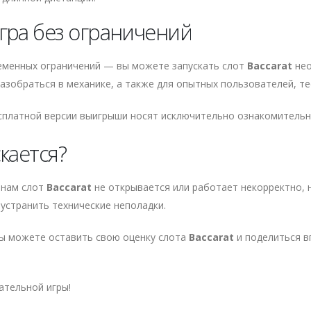
гра без ограничений
еменных ограничений — вы можете запускать слот
Baccarat
нео
разобраться в механике, а также для опытных пользователей, т
сплатной версии выигрыши носят исключительно ознакомительны
кается?
инам слот
Baccarat
не открывается или работает некорректно,
устранить технические неполадки.
вы можете оставить свою оценку слота
Baccarat
и поделиться в
ательной игры!