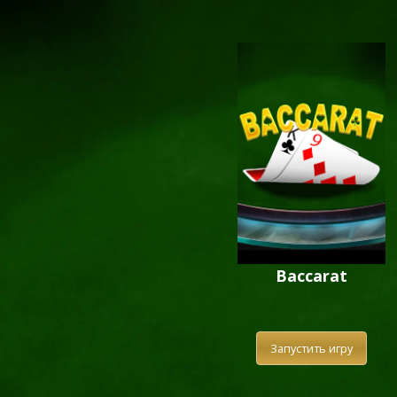
Baccarat
Запустить игру