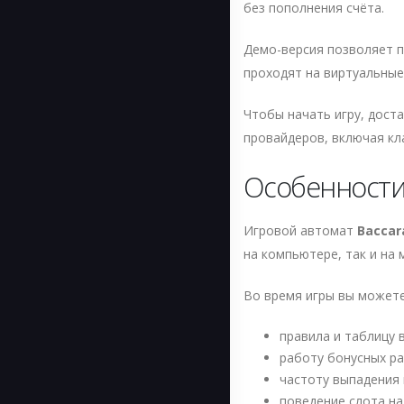
без пополнения счёта.
Демо-версия позволяет п
проходят на виртуальные
Чтобы начать игру, дост
провайдеров, включая кла
Особенности 
Игровой автомат
Baccar
на компьютере, так и на 
Во время игры вы можете
правила и таблицу 
работу бонусных ра
частоту выпадения
поведение слота на