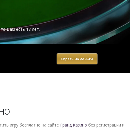
то Вам есть 18 лет.
Играть на деньги
тно
тить игру бесплатно на сайте
Гранд Казино
без регистрации и