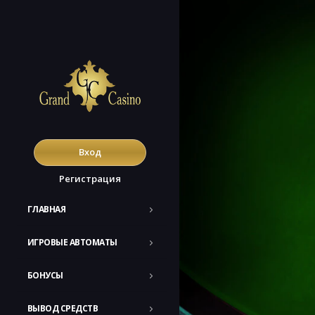
Вход
Регистрация
ГЛАВНАЯ
ИГРОВЫЕ АВТОМАТЫ
БОНУСЫ
ВЫВОД СРЕДСТВ