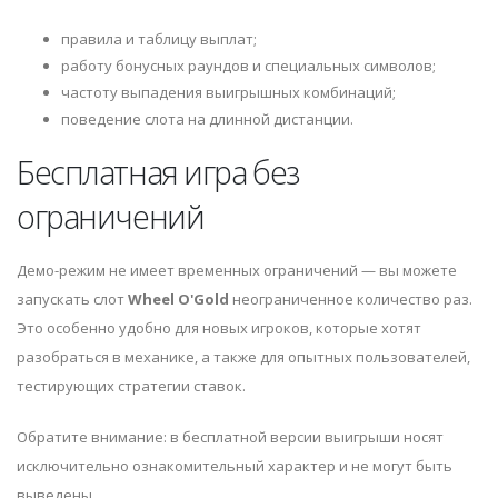
правила и таблицу выплат;
работу бонусных раундов и специальных символов;
частоту выпадения выигрышных комбинаций;
поведение слота на длинной дистанции.
Бесплатная игра без
ограничений
Демо-режим не имеет временных ограничений — вы можете
запускать слот
Wheel O'Gold
неограниченное количество раз.
Это особенно удобно для новых игроков, которые хотят
разобраться в механике, а также для опытных пользователей,
тестирующих стратегии ставок.
Обратите внимание: в бесплатной версии выигрыши носят
исключительно ознакомительный характер и не могут быть
выведены.