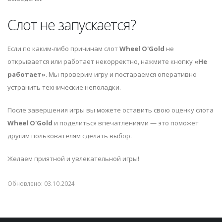
Слот не запускается?
Если по каким-либо причинам слот
Wheel O'Gold
не
открывается или работает некорректно, нажмите кнопку
«Не
работает»
. Мы проверим игру и постараемся оперативно
устранить технические неполадки.
После завершения игры вы можете оставить свою оценку слота
Wheel O'Gold
и поделиться впечатлениями — это поможет
другим пользователям сделать выбор.
Желаем приятной и увлекательной игры!
Обновлено:
03.10.2024