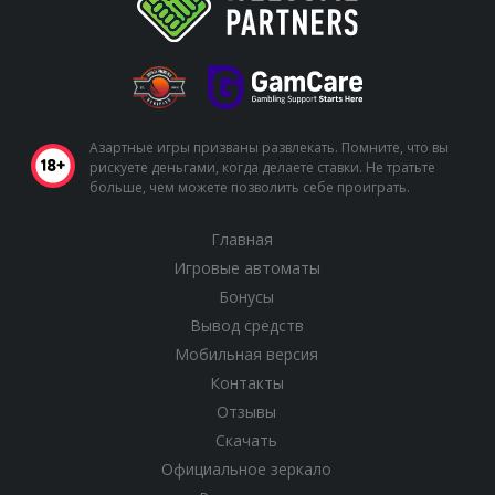
Азартные игры призваны развлекать. Помните, что вы
рискуете деньгами, когда делаете ставки. Не тратьте
больше, чем можете позволить себе проиграть.
Главная
Игровые автоматы
Бонусы
Вывод средств
Мобильная версия
Контакты
Отзывы
Скачать
Официальное зеркало