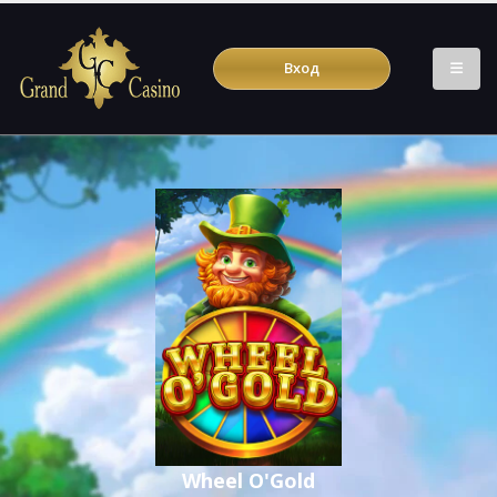
Вход
Wheel O'Gold