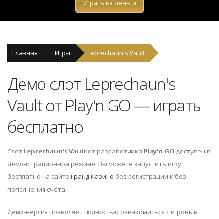
Играть на деньги
Главная
Игры
Leprechaun's Vault
Демо слот Leprechaun's
Vault от Play'n GO — играть
бесплатно
Слот
Leprechaun's Vault
от разработчика
Play'n GO
доступен в
демонстрационном режиме. Вы можете запустить игру
бесплатно на сайте
Гранд Казино
без регистрации и без
пополнения счёта.
Демо-версия позволяет полностью ознакомиться с игровым