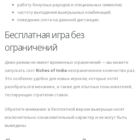
работу бонусных раундов и специальных символов;
частоту выпадения выигрышных комбинаций;
поведение слота на длинной дистанции.
Бесплатная игра без
ограничений
Демо-режим не имеет временных ограничений — вы можете
запускать слот
Riches of India
неограниченное количество раз.
Это особенно удобно для новых игроков, которые хотят
разобраться в механике, а также для опытных пользователей,
тестирующих стратегии ставок.
Обратите внимание: в бесплатной версии выигрыши носят
исключительно ознакомительный характер и не могут быть
выведены.