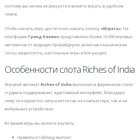
поэтому вы ничем не рискуете и можете играть в удобном
темпе.
Чтобы начать игру, достаточно нажать кнопку
«Играть»
. На
платформе
Гранд Казино
представлено более 10 000 игровых
автоматов от ведущих провайдеров, включая классические
слоты, видеослоты, настольные игры и live-раздел.
Особенности слота Riches of India
Игровой автомат
Riches of India
выполнен в фирменном стиле
студии
и поддерживает адаптивный интерфейс, благодаря
чему он корректно запускается как на компьютере, так и на
мобильных устройствах.
Во время игры вы можете изучить:
правила и таблицу выплат;