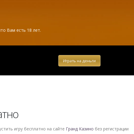
то Вам есть 18 лет.
Играть на деньги
атно
стить игру бесплатно на сайте
Гранд Казино
без регистрации