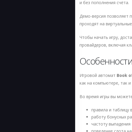
и без пополнения счёта.
Демо-версия позволяет п
проходят на виртуальные
Чтобы начать игру, дост
провайдеров, включая кла
Особенности 
Игровой автомат
Book o
как на компьютере, так и
Во время игры вы можете
правила и таблицу 
работу бонусных ра
частоту выпадения
поведение слота на