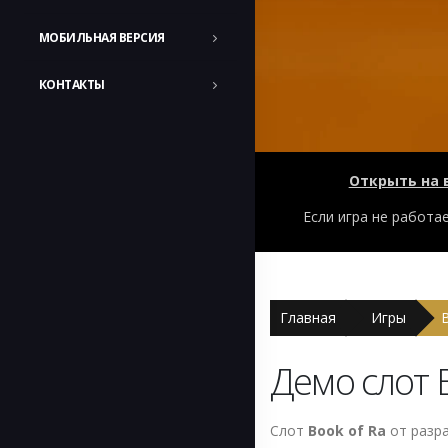
МОБИЛЬНАЯ ВЕРСИЯ
КОНТАКТЫ
Открыть на 
Если игра не работа
Главная
Игры
Демо слот 
Слот
Book of Ra
от разр