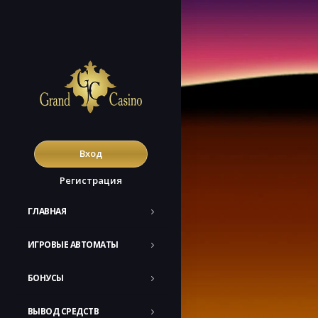
Вход
Регистрация
ГЛАВНАЯ
ИГРОВЫЕ АВТОМАТЫ
БОНУСЫ
ВЫВОД СРЕДСТВ