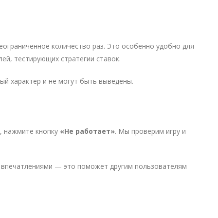
еограниченное количество раз. Это особенно удобно для
лей, тестирующих стратегии ставок.
й характер и не могут быть выведены.
, нажмите кнопку
«Не работает»
. Мы проверим игру и
 впечатлениями — это поможет другим пользователям