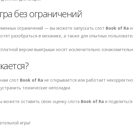
гра без ограничений
еменных ограничений — вы можете запускать слот
Book of Ra
н
хотят разобраться в механике, а также для опытных пользовате
сплатной версии выигрыши носят исключительно ознакомительны
кается?
инам слот
Book of Ra
не открывается или работает некорректно
устранить технические неполадки.
вы можете оставить свою оценку слота
Book of Ra
и поделиться
ательной игры!