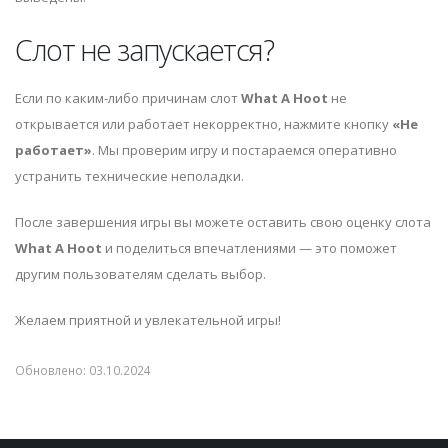
Слот не запускается?
Если по каким-либо причинам слот
What A Hoot
не
открывается или работает некорректно, нажмите кнопку
«Не
работает»
. Мы проверим игру и постараемся оперативно
устранить технические неполадки.
После завершения игры вы можете оставить свою оценку слота
What A Hoot
и поделиться впечатлениями — это поможет
другим пользователям сделать выбор.
Желаем приятной и увлекательной игры!
Обновлено:
03.10.2024