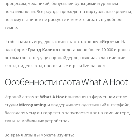
процессом, механикой, бонусными функциями и уровнем
волатильности. Все раунды проходят на виртуальные кредиты,
поэтому вы ничем не рискуете и можете играть в удобном
темпе.
Чтобы начать игру, достаточно нажать кнопку
«Играть»
. На
платформе
Гранд Казино
представлено более 10 000 игровых
автоматов от ведущих провайдеров, включая классические
слоты, видеослоты, настольные игры и live-раздел.
Особенности слота What A Hoot
Игровой автомат
What A Hoot
выполнен в фирменном стиле
студии
Microgaming
и поддерживает адаптивный интерфейс,
благодаря чему он корректно запускается как на компьютере,
так и на мобильных устройствах.
Во время игры вы можете изучить: