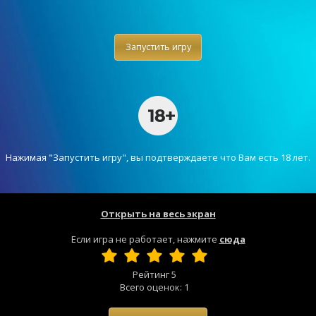
Запустить игру
Нажимая "Запустить игру", вы подтверждаете что Вам есть 18 лет.
Открыть на весь экран
Если игра не работает, нажмите
сюда
Рейтинг
5
Всего оценок:
1