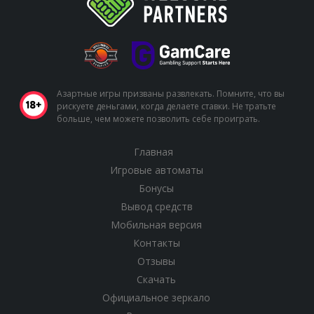
Азартные игры призваны развлекать. Помните, что вы
рискуете деньгами, когда делаете ставки. Не тратьте
больше, чем можете позволить себе проиграть.
Главная
Игровые автоматы
Бонусы
Вывод средств
Мобильная версия
Контакты
Отзывы
Скачать
Официальное зеркало