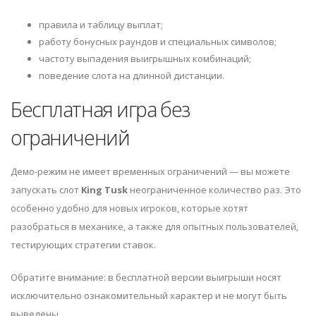
правила и таблицу выплат;
работу бонусных раундов и специальных символов;
частоту выпадения выигрышных комбинаций;
поведение слота на длинной дистанции.
Бесплатная игра без
ограничений
Демо-режим не имеет временных ограничений — вы можете
запускать слот
King Tusk
неограниченное количество раз. Это
особенно удобно для новых игроков, которые хотят
разобраться в механике, а также для опытных пользователей,
тестирующих стратегии ставок.
Обратите внимание: в бесплатной версии выигрыши носят
исключительно ознакомительный характер и не могут быть
выведены.