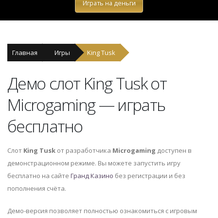
Играть на деньги
Главная
Игры
King Tusk
Демо слот King Tusk от
Microgaming — играть
бесплатно
Слот
King Tusk
от разработчика
Microgaming
доступен в
демонстрационном режиме. Вы можете запустить игру
бесплатно на сайте
Гранд Казино
без регистрации и без
пополнения счёта.
Демо-версия позволяет полностью ознакомиться с игровым