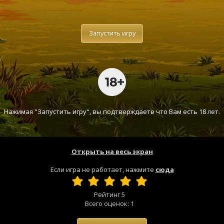
Запустить игру
Нажимая "Запустить игру", вы подтверждаете что Вам есть 18 лет.
Открыть на весь экран
Если игра не работает, нажмите
сюда
Рейтинг
5
Всего оценок:
1