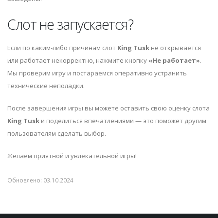
Слот не запускается?
Если по каким-либо причинам слот
King Tusk
не открывается
или работает некорректно, нажмите кнопку
«Не работает»
.
Мы проверим игру и постараемся оперативно устранить
технические неполадки.
После завершения игры вы можете оставить свою оценку слота
King Tusk
и поделиться впечатлениями — это поможет другим
пользователям сделать выбор.
Желаем приятной и увлекательной игры!
Обновлено:
03.10.2024