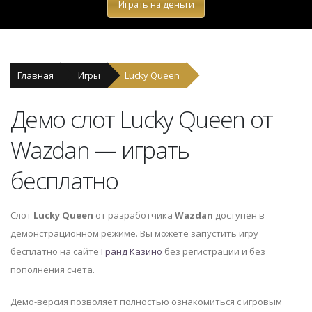
Играть на деньги
Главная
Игры
Lucky Queen
Демо слот Lucky Queen от
Wazdan — играть
бесплатно
Слот
Lucky Queen
от разработчика
Wazdan
доступен в
демонстрационном режиме. Вы можете запустить игру
бесплатно на сайте
Гранд Казино
без регистрации и без
пополнения счёта.
Демо-версия позволяет полностью ознакомиться с игровым