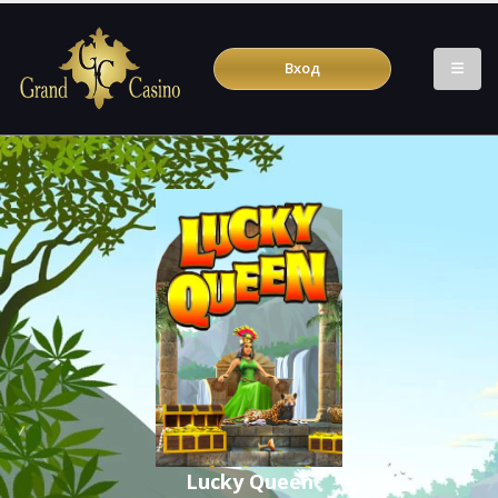
Вход
Lucky Queen