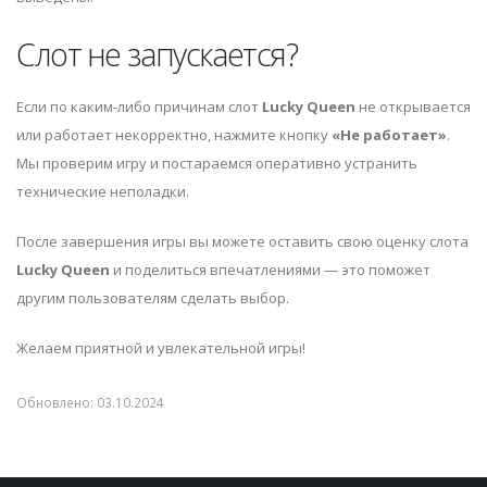
Слот не запускается?
Если по каким-либо причинам слот
Lucky Queen
не открывается
или работает некорректно, нажмите кнопку
«Не работает»
.
Мы проверим игру и постараемся оперативно устранить
технические неполадки.
После завершения игры вы можете оставить свою оценку слота
Lucky Queen
и поделиться впечатлениями — это поможет
другим пользователям сделать выбор.
Желаем приятной и увлекательной игры!
Обновлено:
03.10.2024