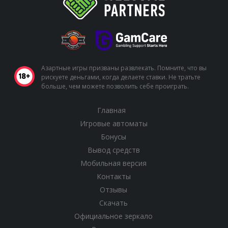
Азартные игры призваны развлекать. Помните, что вы
рискуете деньгами, когда делаете ставки. Не тратьте
больше, чем можете позволить себе проиграть.
Главная
Игровые автоматы
Бонусы
Вывод средств
Мобильная версия
Контакты
Отзывы
Скачать
Официальное зеркало