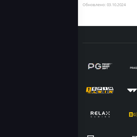
Обновлено:
03.10.2024