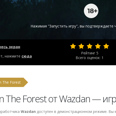
Нажимая "Запустить игру", вы подтверждаете ч
весь экран
Рейтинг
5
ет, нажмите
сюда
Всего оценок:
1
n The Forest
In The Forest от Wazdan — иг
зработчика
Wazdan
доступен в демонстрационном режиме. Вы м