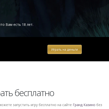
то Вам есть 18 лет.
Играть на деньги
рать бесплатно
ожете запустить игру бесплатно на сайте
Гранд Казино
без