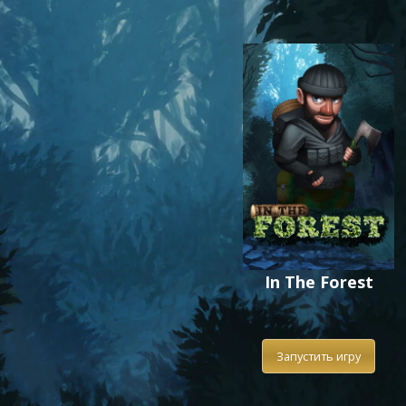
In The Forest
Запустить игру