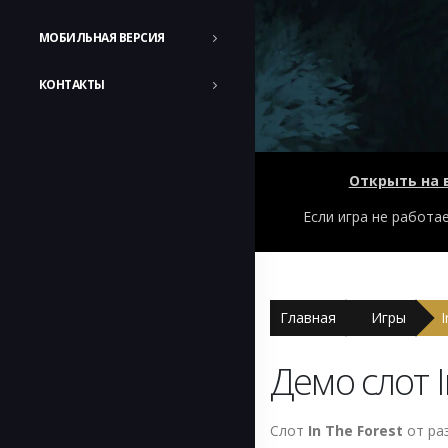
МОБИЛЬНАЯ ВЕРСИЯ
КОНТАКТЫ
Открыть на 
Если игра не работа
Главная
Игры
I
Демо слот 
Слот
In The Forest
от ра