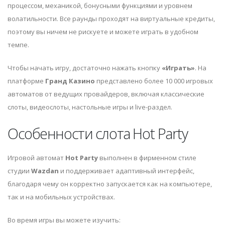
процессом, механикой, бонусными функциями и уровнем
волатильности. Все раунды проходят на виртуальные кредиты,
поэтому вы ничем не рискуете и можете играть в удобном
темпе.
Чтобы начать игру, достаточно нажать кнопку
«Играть»
. На
платформе
Гранд Казино
представлено более 10 000 игровых
автоматов от ведущих провайдеров, включая классические
слоты, видеослоты, настольные игры и live-раздел.
Особенности слота Hot Party
Игровой автомат
Hot Party
выполнен в фирменном стиле
студии
Wazdan
и поддерживает адаптивный интерфейс,
благодаря чему он корректно запускается как на компьютере,
так и на мобильных устройствах.
Во время игры вы можете изучить: