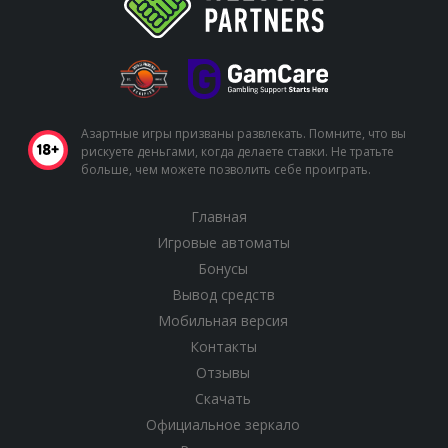
Азартные игры призваны развлекать. Помните, что вы
рискуете деньгами, когда делаете ставки. Не тратьте
больше, чем можете позволить себе проиграть.
Главная
Игровые автоматы
Бонусы
Вывод средств
Мобильная версия
Контакты
Отзывы
Скачать
Официальное зеркало