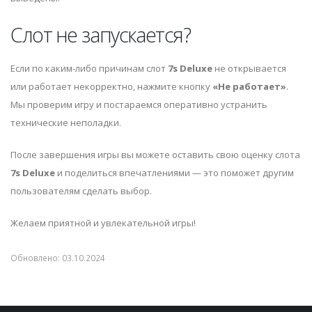
Слот не запускается?
Если по каким-либо причинам слот
7s Deluxe
не открывается
или работает некорректно, нажмите кнопку
«Не работает»
.
Мы проверим игру и постараемся оперативно устранить
технические неполадки.
После завершения игры вы можете оставить свою оценку слота
7s Deluxe
и поделиться впечатлениями — это поможет другим
пользователям сделать выбор.
Желаем приятной и увлекательной игры!
Обновлено:
03.10.2024