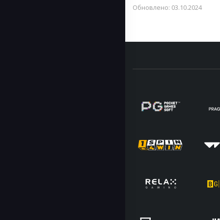
Обновлено:
03.10.2024