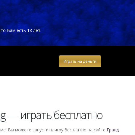
то Вам есть 18 лет.
Играть на деньги
ng — играть бесплатно
е. Вы можете запустить игру бесплатно на сайте
Гранд