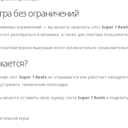
гра без ограничений
еменных ограничений — вы можете запускать слот
Super 7 Reel
хотят разобраться в механике, а также для опытных пользовате
сплатной версии выигрыши носят исключительно ознакомительны
кается?
инам слот
Super 7 Reels
не открывается или работает некоррек
устранить технические неполадки.
вы можете оставить свою оценку слота
Super 7 Reels
и поделить
ательной игры!