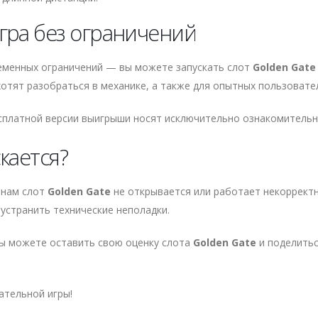
гра без ограничений
еменных ограничений — вы можете запускать слот
Golden Gate
хотят разобраться в механике, а также для опытных пользовате
сплатной версии выигрыши носят исключительно ознакомительны
кается?
инам слот
Golden Gate
не открывается или работает некоррект
устранить технические неполадки.
вы можете оставить свою оценку слота
Golden Gate
и поделитьс
ательной игры!