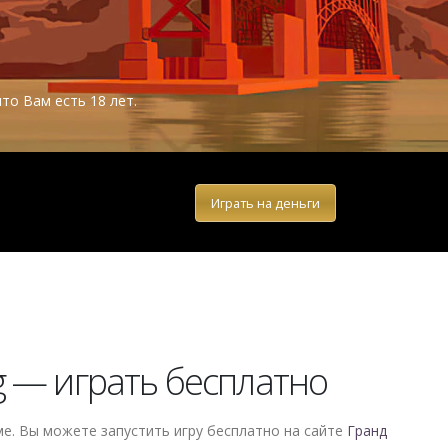
то Вам есть 18 лет.
Играть на деньги
g — играть бесплатно
е. Вы можете запустить игру бесплатно на сайте
Гранд