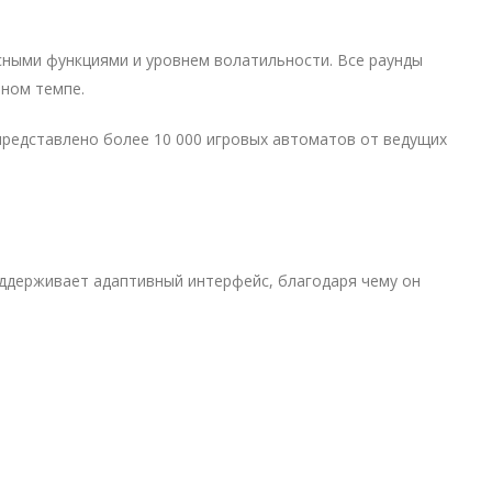
сными функциями и уровнем волатильности. Все раунды
бном темпе.
редставлено более 10 000 игровых автоматов от ведущих
ддерживает адаптивный интерфейс, благодаря чему он