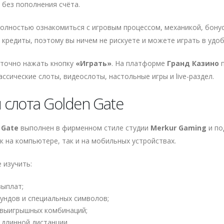
 без пополнения счёта.
олностью ознакомиться с игровым процессом, механикой, бону
 кредиты, поэтому вы ничем не рискуете и можете играть в удо
аточно нажать кнопку
«Играть»
. На платформе
Гранд Казино
п
ссические слоты, видеослоты, настольные игры и live-раздел.
слота Golden Gate
 Gate
выполнен в фирменном стиле студии
Merkur Gaming
и по
к на компьютере, так и на мобильных устройствах.
 изучить:
выплат;
ундов и специальных символов;
 выигрышных комбинаций;
 длинной дистанции.