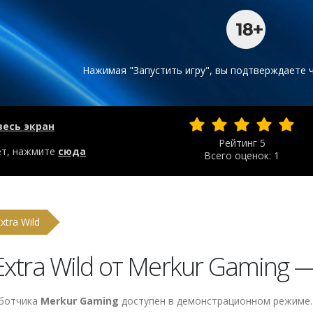
Нажимая "Запустить игру", вы подтверждаете ч
весь экран
Рейтинг
5
ет, нажмите
сюда
Всего оценок:
1
xtra Wild
Extra Wild от Merkur Gaming 
ботчика
Merkur Gaming
доступен в демонстрационном режиме. 