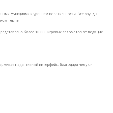
сными функциями и уровнем волатильности. Все раунды
бном темпе.
редставлено более 10 000 игровых автоматов от ведущих
ерживает адаптивный интерфейс, благодаря чему он