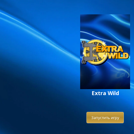
Extra Wild
Запустить игру