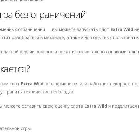
гра без ограничений
еменных ограничений — вы можете запускать слот
Extra Wild
не
хотят разобраться в механике, а также для опытных пользовате
сплатной версии выигрыши носят исключительно ознакомительны
кается?
инам слот
Extra Wild
не открывается или работает некорректно
устранить технические неполадки.
вы можете оставить свою оценку слота
Extra Wild
и поделиться 
ательной игры!