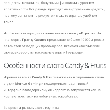
процессом, механикой, бонусными функциями и уровнем
волатильности. Все раунды проходят на виртуальные кредиты,
поэтому вы ничем не рискуете и можете играть в удобном
темпе.
Чтобы начать игру, достаточно нажать кнопку
«Играть»
. На
платформе
Гранд Казино
представлено более 10 000 игровых
автоматов от ведущих провайдеров, включая классические
слоты, видеослоты, настольные игры и live-раздел.
Особенности слота Candy & Fruits
Игровой автомат
Candy & Fruits
выполнен в фирменном стиле
студии
Merkur Gaming
и поддерживает адаптивный
интерфейс, благодаря чему он корректно запускается как на
компьютере, так и на мобильных устройствах.
Во время игры вы можете изучить: