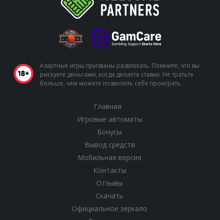
Азартные игры призваны развлекать. Помните, что вы
рискуете деньгами, когда делаете ставки. Не тратьте
больше, чем можете позволить себе проиграть.
Главная
Игровые автоматы
Бонусы
Вывод средств
Мобильная версия
Контакты
Отзывы
Скачать
Официальное зеркало