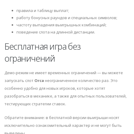
правила и таблицу выплат;
работу бонусных раундов и специальных символов;
частоту выпадения выигрышных комбинаций;
поведение слота на длинной дистанции.
Бесплатная игра без
ограничений
Демо-режим не имеет временных ограничений — вы можете
запускать слот
Orca
неограниченное количество раз. Это
особенно удобно для новых игроков, которые хотят
разобраться в механике, а также для опытных пользователей,
тестирующих стратегии ставок.
Обратите внимание: в бесплатной версии выигрыши носят
исключительно ознакомительный характер и не могут быть
выведены.