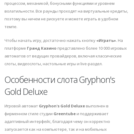
процессом, механикой, бонусными функциями и уровнем
волатильности. Все раунды проходят на виртуальные кредиты,
поэтому вы ничем не рискуете и можете играть в удобном
темпе.
Чтобы начать игру, достаточно нажать кнопку
«Играть»
. На
платформе
Гранд Казино
представлено более 10 000 игровых
автоматов от ведущих провайдеров, включая классические
слоты, видеослоты, настольные игры и live-раздел.
Особенности слота Gryphon's
Gold Deluxe
Игровой автомат
Gryphon's Gold Deluxe
выполнен в
фирменном стиле студии
Greentube
и поддерживает
адаптивный интерфейс, благодаря чему он корректно
запускается как на компьютере, так и на мобильных