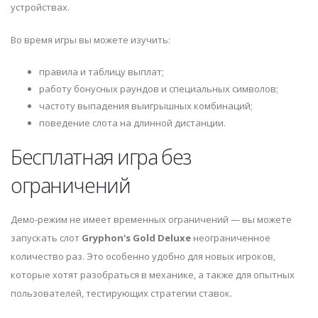
устройствах.
Во время игры вы можете изучить:
правила и таблицу выплат;
работу бонусных раундов и специальных символов;
частоту выпадения выигрышных комбинаций;
поведение слота на длинной дистанции.
Бесплатная игра без
ограничений
Демо-режим не имеет временных ограничений — вы можете
запускать слот
Gryphon's Gold Deluxe
неограниченное
количество раз. Это особенно удобно для новых игроков,
которые хотят разобраться в механике, а также для опытных
пользователей, тестирующих стратегии ставок.