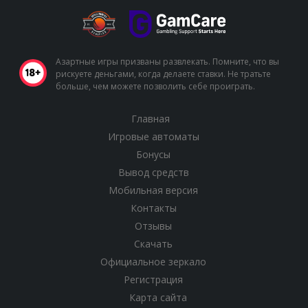
Азартные игры призваны развлекать. Помните, что вы
рискуете деньгами, когда делаете ставки. Не тратьте
больше, чем можете позволить себе проиграть.
Главная
Игровые автоматы
Бонусы
Вывод средств
Мобильная версия
Контакты
Отзывы
Скачать
Официальное зеркало
Регистрация
Карта сайта