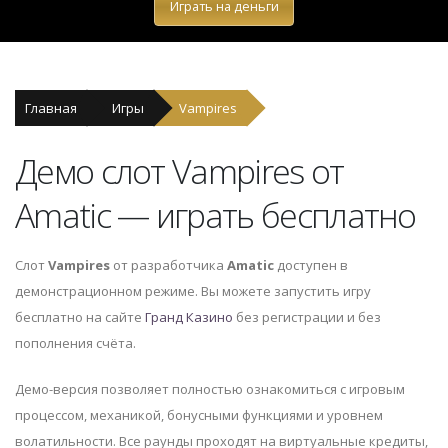
Играть на деньги
Главная
Игры
Vampires
Демо слот Vampires от
Amatic — играть бесплатно
Слот
Vampires
от разработчика
Amatic
доступен в
демонстрационном режиме. Вы можете запустить игру
бесплатно на сайте
Гранд Казино
без регистрации и без
пополнения счёта.
Демо-версия позволяет полностью ознакомиться с игровым
процессом, механикой, бонусными функциями и уровнем
волатильности. Все раунды проходят на виртуальные кредиты,