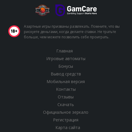
Азартные игры призваны развлекать. Помните, что вы
рискуете деньгами, когда делаете ставки. Не тратьте
больше, чем можете позволить себе проиграть.
Главная
Игровые автоматы
Бонусы
Вывод средств
Мобильная версия
Контакты
Отзывы
Скачать
Официальное зеркало
Регистрация
Карта сайта