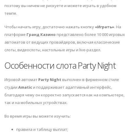
поэтому вы ничем не рискуете и можете играть в удобном
темпе.
Чтобы начать игру, достаточно нажать кнопку
«Играть»
. На
платформе
Гранд Казино
представлено более 10 000 игровых
автоматов от ведущих провайдеров, включая классические
слоты, видеослоты, настольные игры и live-раздел.
Особенности слота Party Night
Игровой автомат
Party Night
выполнен в фирменном стиле
студии
Amatic
и поддерживает адаптивный интерфейс,
благодаря чему он корректно запускается как на компьютере,
так и на мобильных устройствах.
Во время игры вы можете изучить:
правила и таблицу выплат;