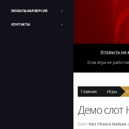
МОБИЛЬНАЯ ВЕРСИЯ
КОНТАКТЫ
Открыть на 
Если игра не работа
Главная
Игры
Демо слот 
Слот
Hot Choice Deluxe
о