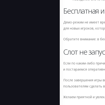
Бесплатная и
Демо-режим не имеет вр
для новых игроков, кото
Обратите внимание: в бе
Слот не запус
Если по каким-либо прич
и постараемся оперативн
После завершения игры 
пользователям сделать 
Желаем приятной и увлек