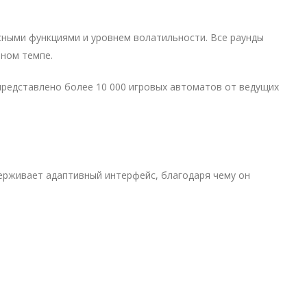
сными функциями и уровнем волатильности. Все раунды
бном темпе.
редставлено более 10 000 игровых автоматов от ведущих
ерживает адаптивный интерфейс, благодаря чему он