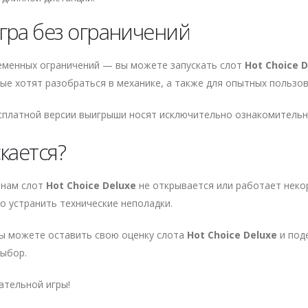
гра без ограничений
еменных ограничений — вы можете запускать слот
Hot Choice 
рые хотят разобраться в механике, а также для опытных пользо
сплатной версии выигрыши носят исключительно ознакомительны
кается?
инам слот
Hot Choice Deluxe
не открывается или работает неко
о устранить технические неполадки.
вы можете оставить свою оценку слота
Hot Choice Deluxe
и под
выбор.
ательной игры!